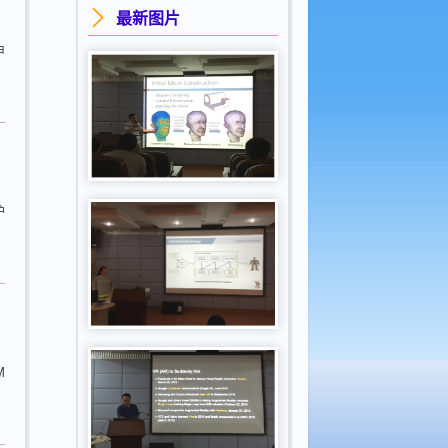
最新图片
申
护
M