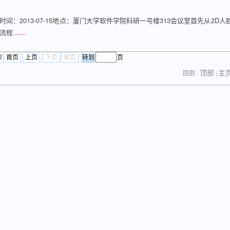
 报告时间：2013-07-15地点：厦门大学软件学院科研一号楼313会议室首先从2D人
...
程...
2
首页
上页
下页
尾页
页
顶部
主
回到 :
|