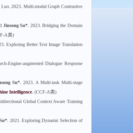
Luo. 2023. Multi-modal Graph Contrastive
nd
Jinsong Su*
. 2023. Bridging the Domain
CF-A类)
23. Exploring Better Text Image Translation
rch-Engine-augmented Dialogue Response
nsong Su*
. 2023. A Multi-task Multi-stage
ine Intelligence
. (CCF-A类)
idirectional Global Context Aware Training
 Su*
. 2021. Exploring Dynamic Selection of