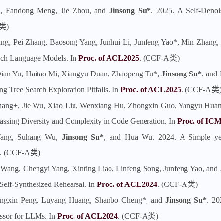
u, Fandong Meng, Jie Zhou, and
Jinsong Su*
. 2025. A Self-Deno
A类)
ang, Pei Zhang, Baosong Yang, Junhui Li, Junfeng Yao*, Min Zhang,
ech Language Models. In
Proc. of ACL2025
. (CCF-A类)
 Dian Yu, Haitao Mi, Xiangyu Duan, Zhaopeng Tu*,
Jinsong Su*
, and
Tree Search Exploration Pitfalls. In
Proc. of ACL2025
. (CCF-A类
hang+, Jie Wu, Xiao Liu, Wenxiang Hu, Zhongxin Guo, Yangyu Huan
assing Diversity and Complexity in Code Generation. In
Proc. of IC
 Wang, Suhang Wu,
Jinsong Su*
, and Hua Wu. 2024. A Simple yet
. (CCF-A类)
 Wang, Chengyi Yang, Xinting Liao, Linfeng Song, Junfeng Yao, and
elf-Synthesized Rehearsal. In
Proc. of ACL2024
. (CCF-A类)
ingxin Peng, Luyang Huang, Shanbo Cheng*, and
Jinsong Su*
. 20
ssor for LLMs. In
Proc. of ACL2024
. (CCF-A类)