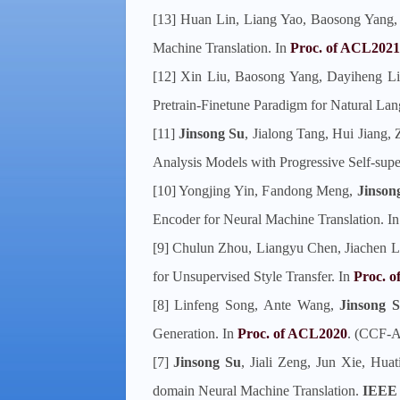
[13] Huan Lin, Liang Yao, Baosong Yang
Machine Translation. In
Proc. of ACL2021
[12] Xin Liu, Baosong Yang, Dayiheng L
Pretrain-Finetune Paradigm for Natural La
[11]
Jinsong Su
, Jialong Tang, Hui Jiang
Analysis Models with Progressive Self-supe
[10] Yongjing Yin, Fandong Meng,
Jinson
Encoder for Neural Machine Translation. I
[9] Chulun Zhou, Liangyu Chen, Jiachen L
for Unsupervised Style Transfer. In
Proc. 
[8] Linfeng Song, Ante Wang,
Jinsong 
Generation. In
Proc. of ACL2020
. (CCF-
[7]
Jinsong Su
, Jiali Zeng, Jun Xie, Hu
domain Neural Machine Translation.
IEEE 