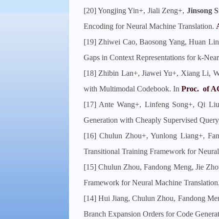
[20] Yongjing Yin+, Jiali Zeng+,
Jinsong 
Encoding for Neural Machine Translation.
A
[19] Zhiwei Cao, Baosong Yang, Huan Li
Gaps in Context Representations for k-Near
[18] Zhibin Lan+, Jiawei Yu+, Xiang Li,
with Multimodal Codebook. In
Proc. of 
[17] Ante Wang+, Linfeng Song+, Qi L
Generation with Cheaply Supervised Query
[16] Chulun Zhou+, Yunlong Liang+, Fa
Transitional Training Framework for Neural
[15] Chulun Zhou, Fandong Meng, Jie Zho
Framework for Neural Machine Translation
[14] Hui Jiang, Chulun Zhou, Fandong Me
Branch Expansion Orders for Code Generat