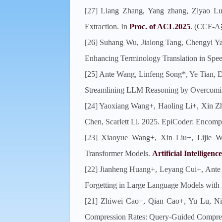
[27] Liang Zhang, Yang zhang, Ziyao L
Extraction. In
Proc. of ACL2025
. (CCF-
[26] Suhang Wu, Jialong Tang, Chengyi Y
Enhancing Terminology Translation in Spe
[25] Ante Wang, Linfeng Song*, Ye Tian,
Streamlining LLM Reasoning by Overcoming 
[24] Yaoxiang Wang+, Haoling Li+, Xin Z
Chen, Scarlett Li. 2025. EpiCoder: Encomp
[23] Xiaoyue Wang+, Xin Liu+, Lijie
Transformer Models.
Artificial Intelligence
[22] Jianheng Huang+, Leyang Cui+, Ante
Forgetting in Large Language Models with S
[21] Zhiwei Cao+, Qian Cao+, Yu Lu, N
Compression Rates: Query-Guided Compre