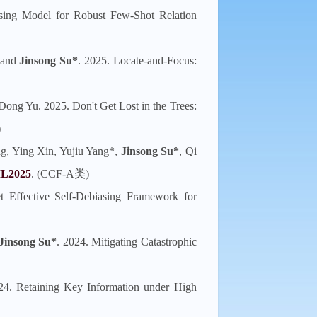
ising Model for Robust Few-Shot Relation
 and
Jinsong Su*
. 2025. Locate-and-Focus:
 Dong Yu. 2025. Don't Get Lost in the Trees:
)
g, Ying Xin, Yujiu Yang*,
Jinsong Su*
, Qi
ML2025
. (CCF-A类)
 Effective Self-Debiasing Framework for
Jinsong Su*
. 2024. Mitigating Catastrophic
24. Retaining Key Information under High