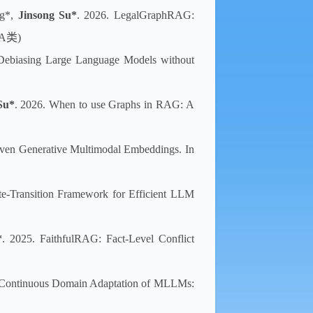
ng*,
Jinsong Su*
. 2026. LegalGraphRAG:
-A类)
n: Debiasing Large Language Models without
Su*
. 2026. When to use Graphs in RAG: A
ven Generative Multimodal Embeddings. In
te-Transition Framework for Efficient LLM
*
. 2025. FaithfulRAG: Fact-Level Conflict
 Continuous Domain Adaptation of MLLMs: