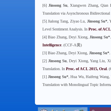
[6]
Jinsong Su
, Xiangwen Zhang, Qian L
Translation via Asynchronous Bidirectiona
[5] Jialong Tang, Ziyao Lu,
Jinsong Su*
, 
Level Sentiment Analysis. In
Proc. of AC
[4] Biao Zhang, Deyi Xiong,
Jinsong Su*
Intelligence
. (CCF-A类)
[3] Biao Zhang, Deyi Xiong,
Jinsong Su*
.
[2]
Jinsong Su
, Deyi Xiong, Yang Liu, X
Translation. In
Proc. of ACL 2015, Oral
. 
[1]
Jinsong Su*
, Hua Wu, Haifeng Wang, Y
Translation with Monolingual Topic Informa