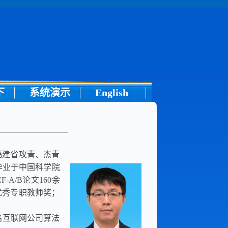
下
系统演示
English
福建省攻青、杰青
年毕业于中国科学院
/B论文160余
优秀专职教师奖；
名互联网公司算法