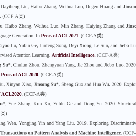
, Dayiheng Liu, Haibo Zhang, Weihua Luo, Degen Huang and
Jinso
. (CCF-A类)
iu, Haibo Zhang, Weihua Luo, Min Zhang, Haiying Zhang and
Jins
nguage Generation. In
Proc. of ACL2021
. (CCF-A类)
, Ziyao Lu, Yubin Ge, Linfeng Song, Deyi Xiong, Le Sun, and Jiebo 
rvised Attention Learning.
Artificial Intelligence.
(CCF-A类)
g Su*
, Chulun Zhou, Zhengyuan Yang, Jie Zhou and Jiebo Luo. 2020
n
Proc. of ACL2020
. (CCF-A类)
iu, Xinyan Xiao,
Jinsong Su*
, Sheng Guo and Hua Wu. 2020. Explor
of ACL2020
. (CCF-A类)
Su*
, Yue Zhang, Kun Xu, Yubin Ge and Dong Yu. 2020. Structural 
A类)
ating Wen, Yongjing Yin and Yang Liu. 2019. Exploring Discriminat
Transactions on Pattern Analysis and Machine Intelligence
. (CCF