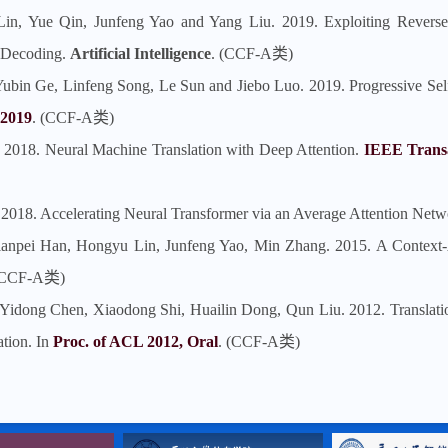
in, Yue Qin, Junfeng Yao and Yang Liu. 2019. Exploiting Reverse
l Decoding.
Artificial Intelligence
. (CCF-A类)
Yubin Ge, Linfeng Song, Le Sun and Jiebo Luo. 2019. Progressive Self
L2019
. (CCF-A类)
. 2018. Neural Machine Translation with Deep Attention.
IEEE Transa
 2018. Accelerating Neural Transformer via an Average Attention Netw
ianpei Han, Hongyu Lin, Junfeng Yao, Min Zhang. 2015. A Context-A
(CCF-A类)
idong Chen, Xiaodong Shi, Huailin Dong, Qun Liu. 2012. Translation
tion. In
Proc. of ACL 2012, Oral
. (CCF-A类)