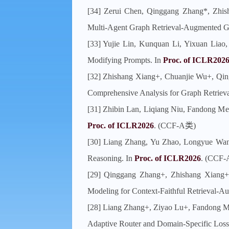
[34] Zerui Chen, Qinggang Zhang*, Zhi
Multi-Agent Graph Retrieval-Augmented Ge
[33] Yujie Lin, Kunquan Li, Yixuan Liao
Modifying Prompts. In
Proc. of ICLR202
[32] Zhishang Xiang+, Chuanjie Wu+, Qi
Comprehensive Analysis for Graph Retriev
[31] Zhibin Lan, Liqiang Niu, Fandong Me
Proc. of ICLR2026
. (CCF-A类)
[30] Liang Zhang, Yu Zhao, Longyue Wan
Reasoning. In
Proc. of ICLR2026
. (CCF
[29] Qinggang Zhang+, Zhishang Xiang+
Modeling for Context-Faithful Retrieval-A
[28] Liang Zhang+, Ziyao Lu+, Fandong Me
Adaptive Router and Domain-Specific Loss