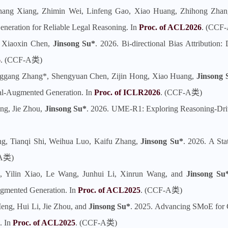
shang Xiang, Zhimin Wei, Linfeng Gao, Xiao Huang, Zhihong Zha
neration for Reliable Legal Reasoning. In
Proc. of ACL2026
. (CCF
, Xiaoxin Chen,
Jinsong Su*
. 2026. Bi-directional Bias Attributio
6
. (CCF-A类)
nggang Zhang*, Shengyuan Chen, Zijin Hong, Xiao Huang,
Jinsong 
al-Augmented Generation. In
Proc. of ICLR2026
. (CCF-A类)
ng, Jie Zhou,
Jinsong Su*
. 2026. UME-R1: Exploring Reasoning-Dri
g, Tianqi Shi, Weihua Luo, Kaifu Zhang,
Jinsong Su*
. 2026. A Sta
-A类)
, Yilin Xiao, Le Wang, Junhui Li, Xinrun Wang, and
Jinsong Su
ugmented Generation. In
Proc. of ACL2025
. (CCF-A类)
ng, Hui Li, Jie Zhou, and
Jinsong Su*
. 2025. Advancing SMoE for
. In
Proc. of ACL2025
. (CCF-A类)