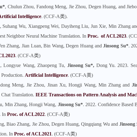
Su*
, Chulun Zhou, Fandong Meng, Jie Zhou, Degen Huang, and Jiebo 
rtificial Intelligence
. (CCF-A类).
n, Suhang Wu, Xiangpeng Wei, Dayiheng Liu, Jun Xie, Min Zhang a
est Neighbor Neural Machine Translation. In
Proc. of ACL2023
. (C
 Wen Zhang, Jian Luan, Bin Wang, Degen Huang and
Jinsong Su*
. 20
ACL2023
. (CCF-A类)
iu, Longyue Wang, Zhaopeng Tu,
Jinsong Su*,
Dong Yu. 2023. Sea
 Production.
Artificial Intelligence
. (CCF-A类)
ndong Meng, Jie Zhou, Jinan Xu, Hongji Wang, Min Zhang and
Ji
 Chat Translation.
IEEE Transactions on Pattern Analysis and Mach
u, Min Zhang, Hongji Wang,
Jinsong Su*
. 2022. Confidence Based B
. In
Proc. of ACL2022
. (CCF-A类)
ng, Biao Zhang, Jie Zhou, Degen Huang, Qingqiang Wu and
Jinsong
ion. In
Proc. of ACL2021
. (CCF-A类)