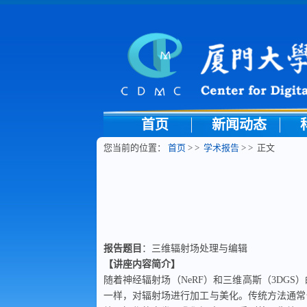
首页
新闻动态
您当前的位置：
首页
> >
学术报告
> > 正文
报告题目
：三维辐射场处理与编辑
【讲座内容简介】
随着神经辐射场（
NeRF
）和三维高斯（
3DGS
）
一样，对辐射场进行加工与美化。传统方法通常